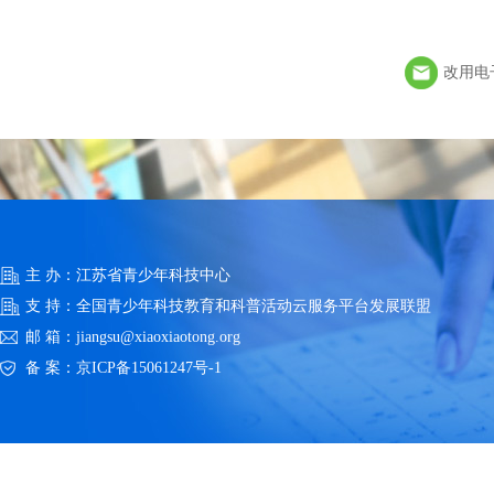
改用电
主 办：江苏省青少年科技中心
支 持：全国青少年科技教育和科普活动云服务平台发展联盟
邮 箱：jiangsu@xiaoxiaotong.org
备 案：
京ICP备15061247号-1