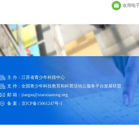
改用电
主 办：江苏省青少年科技中心
支 持：全国青少年科技教育和科普活动云服务平台发展联盟
邮 箱：jiangsu@xiaoxiaotong.org
备 案：
京ICP备15061247号-1