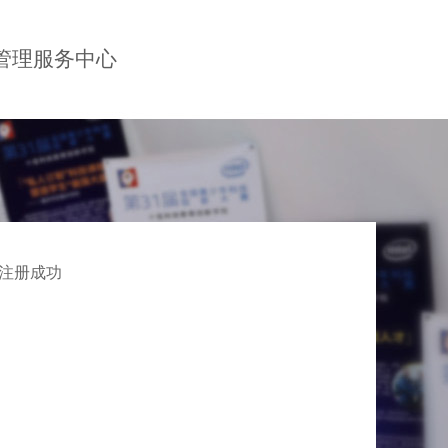
管理服务中心
注册成功