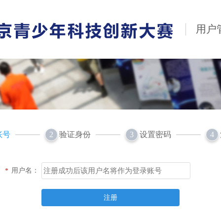
用户
账号
验证身份
设置密码
2
3
4
用户名：
*
注册