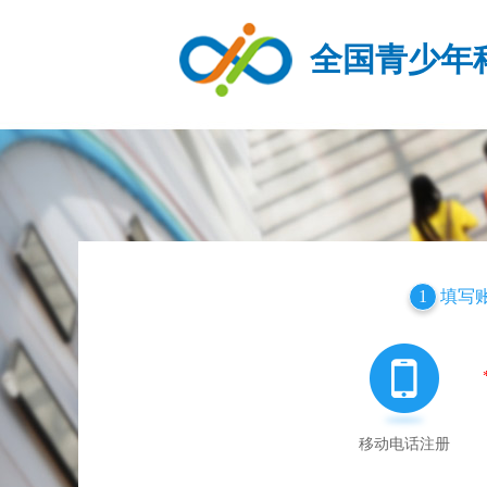
全国青少年
填写
1
移动电话注册