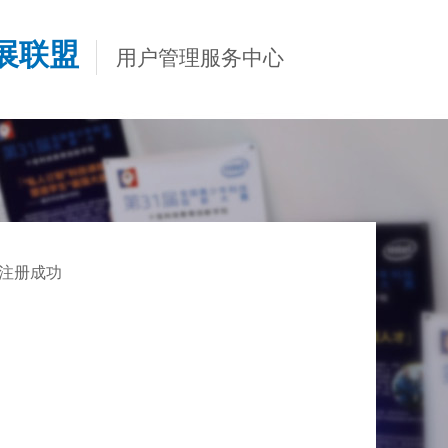
展联盟
用户管理服务中心
注册成功