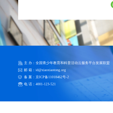
主 办：全国青少年教育和科普活动云服务平台发展联盟
邮 箱：id@xiaoxiaotong.org
备 案：
京ICP备11018462号-2
电 话：4001-123-521