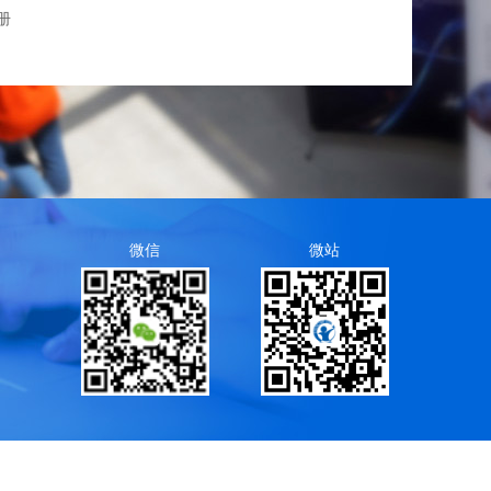
册
微信
微站