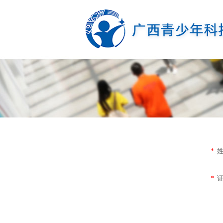
*
证
*