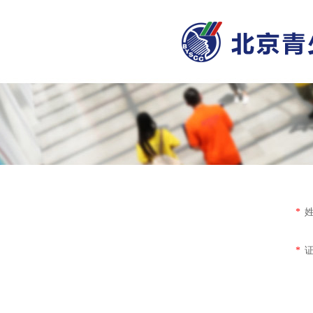
*
证
*